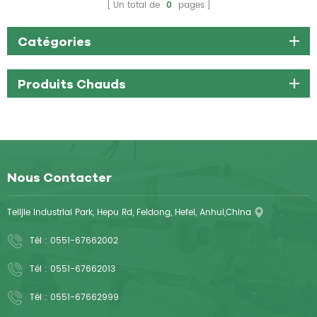
Un total de
0
pages
Catégories
Produits Chauds
Nous Contacter
Telijie Industrial Park, Hepu Rd, Feidong, Hefei, Anhui,China
Tél :
0551-67662002
Tél :
0551-67662013
Tél :
0551-67662999