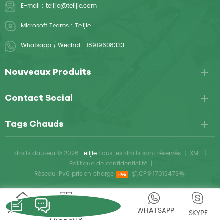
E-mail :
telijie@telijie.com
Microsoft Teams :
Telijie
Whatsapp / Wechat :
18919608333
Nouveaux Produits
Contact Social
Tags Chauds
droits dauteur © 2026
Telijie.
Tous les droits sont réservés.
|
XML
|
Politique de confidentialité
|
Réseau IPv6 pris en charge
皖ICP备17016473号
ACCUEIL
DES
WHATSAPP
SKYPE
PRODUITS