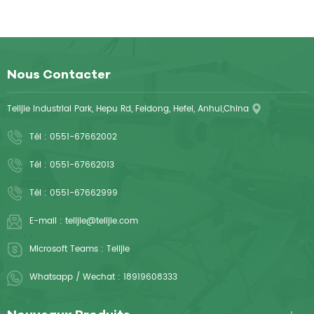
Nous Contacter
Telijie Industrial Park, Hepu Rd, Feidong, Hefei, Anhui,China
Tél :
0551-67662002
Tél :
0551-67662013
Tél :
0551-67662999
E-mail :
telijie@telijie.com
Microsoft Teams :
Telijie
Whatsapp / Wechat :
18919608333