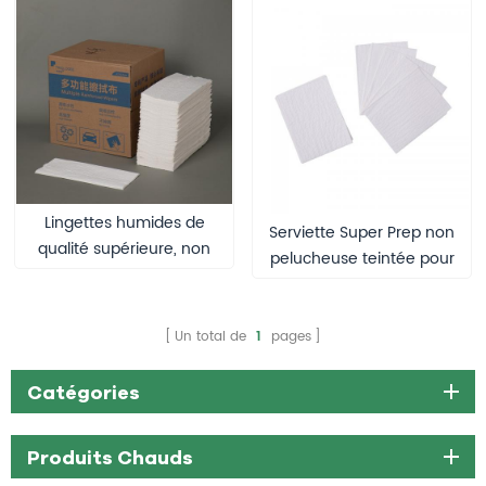
Lingettes humides de
Serviette Super Prep non
qualité supérieure, non
pelucheuse teintée pour
pelucheuses, pour le
vitres de voiture
nettoyage industriel des
huiles, destinées à un
Un total de
1
pages
usage intensif.
Catégories
Produits Chauds