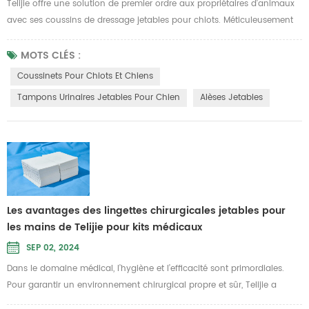
Telijie offre une solution de premier ordre aux propriétaires d'animaux
avec ses coussins de dressage jetables pour chiots. Méticuleusement
conçus pour être à la fois pratiques et efficaces, ces coussinets aident
à maintenir un environnement intérieur propre et sans odeur pendant
MOTS CLÉS :
l'entraînement de votre chiot. Caractéristiques et avantages du produit
Coussinets Pour Chiots Et Chiens
1.Facile à utiliser et abordable : Telijie Les ...
Tampons Urinaires Jetables Pour Chien
Alèses Jetables
Les avantages des lingettes chirurgicales jetables pour
les mains de Telijie pour kits médicaux
SEP 02, 2024
Dans le domaine médical, l’hygiène et l’efficacité sont primordiales.
Pour garantir un environnement chirurgical propre et sûr, Telijie a
introduit une lingette jetable pour les mains fabriquée à partir de