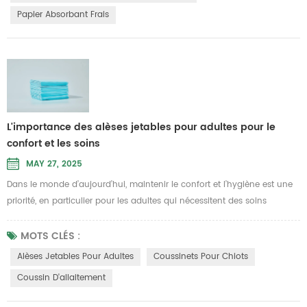
légumes restent frais pendant le transport et le stockage. P...
Papier Absorbant Frais
L'importance des alèses jetables pour adultes pour le
confort et les soins
MAY 27, 2025
Dans le monde d’aujourd’hui, maintenir le confort et l’hygiène est une
priorité, en particulier pour les adultes qui nécessitent des soins
particuliers. Alèses jetables pour adultes sont un produit essentiel pour
les personnes souffrant d'incontinence ou d'autres problèmes
MOTS CLÉS :
médicaux. Ces protections offrent une solution pratique et hygiénique
Alèses Jetables Pour Adultes
Coussinets Pour Chiots
pour maintenir les personnes au sec et à l'aise, que ce ...
Coussin D'allaitement