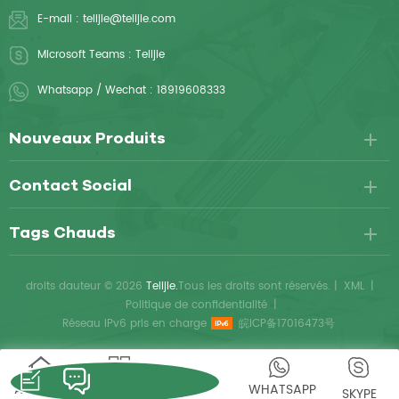
E-mail :
telijie@telijie.com
Microsoft Teams :
Telijie
Whatsapp / Wechat :
18919608333
Nouveaux Produits
Contact Social
Tags Chauds
droits dauteur © 2026
Telijie.
Tous les droits sont réservés.
|
XML
|
Politique de confidentialité
|
Réseau IPv6 pris en charge
皖ICP备17016473号
ACCUEIL
DES
WHATSAPP
SKYPE