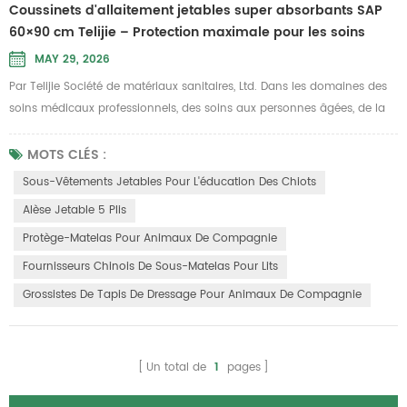
Coussinets d'allaitement jetables super absorbants SAP
60×90 cm Telijie – Protection maximale pour les soins
professionnels et quotidiens
MAY 29, 2026
Par Telijie Société de matériaux sanitaires, Ltd. Dans les domaines des
soins médicaux professionnels, des soins aux personnes âgées, de la
convalescence post-partum et de la protection quotidienne du
domicile, une haute performance coussinets d'allaitement jetables Il
MOTS CLÉS :
est essentiel de maintenir une bonne hygiène, de réduire la pression
Sous-Vêtements Jetables Pour L'éducation Des Chiots
sur les soignants et d'éviter les fuites de liquide. Les cous...
Alèse Jetable 5 Plis
Protège-Matelas Pour Animaux De Compagnie
Fournisseurs Chinois De Sous-Matelas Pour Lits
Grossistes De Tapis De Dressage Pour Animaux De Compagnie
Un total de
1
pages