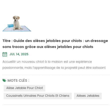
Titre : Guide des alèses jetables pour chiots : un dressage
sans tracas grâce aux alèses jetables pour chiots
JUL 14, 2025
Accueillir un nouveau chiot à la maison est une expérience
passionnante, mais l'apprentissage de la propreté peut être salissant.
Avec les bons outils, vous pouvez transformer les accidents en un
nettoyage rapide. Un produit de haute qualité Alèse jetable pour chiot
MOTS CLÉS :
Non seulement il absorbe instantanément l'humidité, mais il garde
Alèse Jetable Pour Chiot
également vos sols et tapis impeccables. Qu'il s'agisse d'une petit...
Coussinets Urinaires Pour Chiots Et Chiens
Alèses Jetables