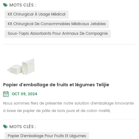
papier de pâte de bois pur et de coton maillé. Ce produit répond à des
MOTS CLÉS :
normes médicales strictes et offre de multiples avantages significatifs,
Kit Chirurgical À Usage Médical
ce qui en fait un choix idéal pour les kits chirur...
Kit Chirurgical De Consommables Médicaux Jetables
Sous-Tapis Absorbants Pour Animaux De Compagnie
Papier d'emballage de fruits et légumes Telijie
OCT 09, 2024
Nous sommes fiers de présenter notre solution d'emballage innovante
à base de papier de pâte de bois pure et de coton maillé,
spécialement conçue pour l'emballage des fruits et légumes ainsi que
du papier absorbant pour les produits frais. Ce produit de Telijie vise à
MOTS CLÉS :
offrir une protection de haute qualité, garantissant que vos fruits et
Papier D'emballage Pour Fruits Et Légumes