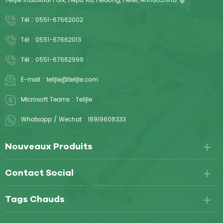
Telijie Industrial Park, Hepu Rd, Feidong, Hefei, Anhui,China
Tél :
0551-67662002
Tél :
0551-67662013
Tél :
0551-67662999
E-mail :
telijie@telijie.com
Microsoft Teams :
Telijie
Whatsapp / Wechat :
18919608333
Nouveaux Produits
Contact Social
Tags Chauds