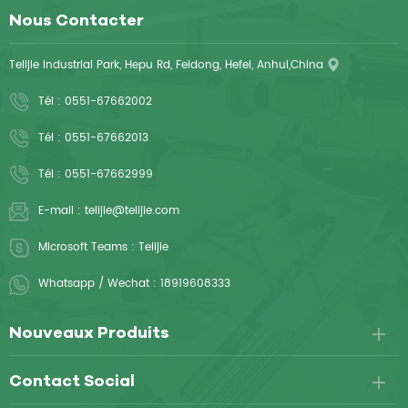
Nous Contacter
Telijie Industrial Park, Hepu Rd, Feidong, Hefei, Anhui,China
Tél :
0551-67662002
Tél :
0551-67662013
Tél :
0551-67662999
E-mail :
telijie@telijie.com
Microsoft Teams :
Telijie
Whatsapp / Wechat :
18919608333
Nouveaux Produits
Contact Social