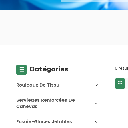
Catégories
5 résu
Rouleaux De Tissu
Serviettes Renforcées De
Canevas
Essuie-Glaces Jetables