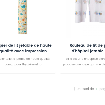
un détachement facile, est lég
et confortable pour les patients
pour les cliniques, les salles
et les tables d'examen gé
pier de lit jetable de haute
Rouleau de lit de 
qualité avec impression
d'hôpital jetable
personnalisée
impression
pier toilette jetable de haute qualité,
Telijie est une entreprise bi
conçu pour l'hygiène et la
propose une large gamme de
rsonnalisation : doux, résistant et à
lit en papier hospitalier. Ce
sorption rapide, notre papier toilette
papier d'examen sont dispo
table vous permet d'ajouter logos ou
des tailles, des épaisseur
nstructions grâce à nos options de
impressions attrayantes, large
Un total de
1
pa
nnalisation. Idéal pour les cliniques et
dans les hôtels, les cliniques, 
pas (usage médical) et l'hôtellerie
hôpitaux, les centres SP
ge hôtelier), ce papier toilette jetable