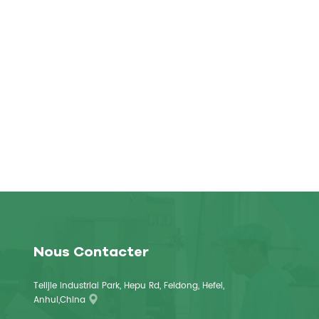
Nous Contacter
Telijie Industrial Park, Hepu Rd, Feidong, Hefei,
Anhui,China