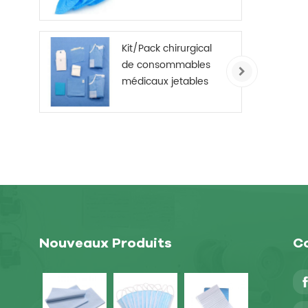
anti-dérapant
jetable non tissé
Kit/Pack chirurgical
de consommables
médicaux jetables
Nouveaux Produits
Co