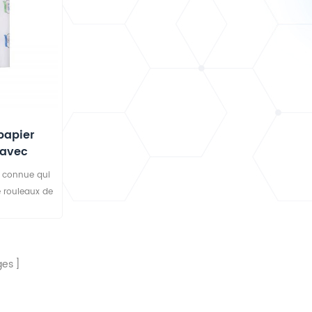
er, respirant
liquides et les microbes tout en restant
, et est idéal
confortables pour les patients ; Disponibles
 d'échographie
en tailles personnalisées et avec des
nérales.
options d'impression sur mesure, en tant
que draps de lit jetables personnalisés
OEM.
papier
 avec
en connue qui
 rouleaux de
s rouleaux de
nibles dans
s et des
ment utilisés
ges
les salons, les
A, etc.