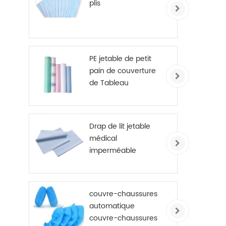
plis
PE jetable de petit
pain de couverture
de Tableau
d'examen de draps
de lit d'hôpital
enduits
Drap de lit jetable
médical
imperméable
couvre-chaussures
automatique
couvre-chaussures