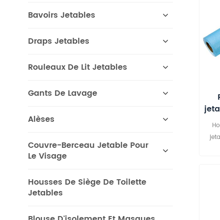
Bavoirs Jetables
Draps Jetables
Rouleaux De Lit Jetables
Gants De Lavage
jet
Alèses
po
Ho
jet
ma
Couvre-Berceau Jetable Pour
di
Le Visage
cli
ta
Housses De Siège De Toilette
Jetables
Blouse D'isolement Et Masques