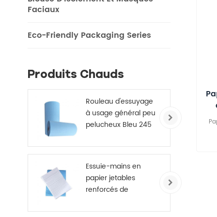
Faciaux
Eco-Friendly Packaging Series
Produits Chauds
Pa
Rouleau d'essuyage
à usage général peu
Pa
pelucheux Bleu 245
mm X 70 m
pe
ab
Essuie-mains en
je
papier jetables
i
renforcés de
perso
canevas médical 4
s
plis
(usa