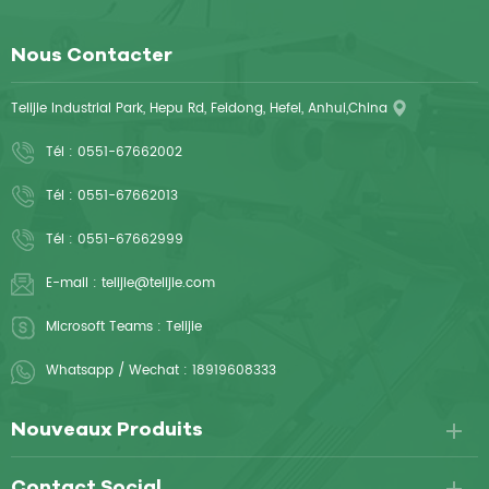
Nous Contacter
Telijie Industrial Park, Hepu Rd, Feidong, Hefei, Anhui,China
Tél :
0551-67662002
Tél :
0551-67662013
Tél :
0551-67662999
E-mail :
telijie@telijie.com
Microsoft Teams :
Telijie
Whatsapp / Wechat :
18919608333
Nouveaux Produits
Contact Social