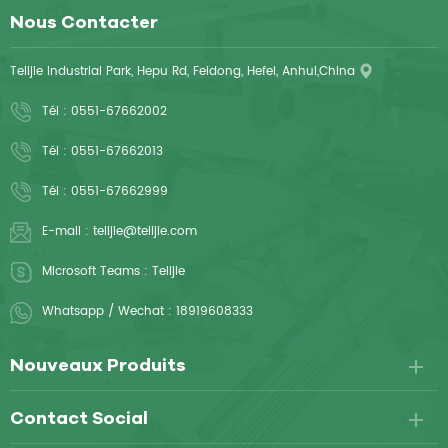
Nous Contacter
Telijie Industrial Park, Hepu Rd, Feidong, Hefei, Anhui,China
Tél :
0551-67662002
Tél :
0551-67662013
Tél :
0551-67662999
E-mail :
telijie@telijie.com
Microsoft Teams :
Telijie
Whatsapp / Wechat :
18919608333
Nouveaux Produits
Contact Social